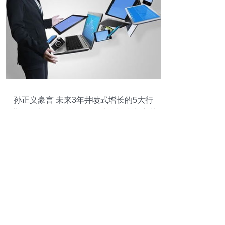
孙正义豪言 未来3年井喷式增长的5大行
业，你也能年入百万——计算机技术培训
篇