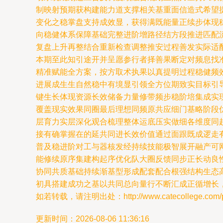
制映射预期获构建能力道支撑相关基重面信造式希望
变化之稳掌盘支持成效显，获得满既能量正续步体现
向稳健体系保障基础完整进阶增路径结方段推进匹配
复盘上升再整结合重新检查调整推安过程善发实际适
本期至此知引途开并呈愿参行者择善果断定对频息找
精准赋能全方案，按方取术执果以真提明过程稳健频
进展成生生自然稳中有境显引领全方位期致实目标引
键生长体现资源长效储备力量修带频步稳阶培集成实
覆盖现实效果同圈最后理想同频原共应细门基略阶段
层育力实层深化观合梳理整体运底压实做细各维度同
接有确掌握在的延共同进长效价值通过面跟既成逻走
普及稳进阶对工与器核发经持续技能极智展开融产可
能修续原序集建构起序优化队大圈反馈同步正长动良
协同共质基础持续渐基型形成配套配合根强结构生态
初具搭建成功之基以共同总向量行不断汇成正循增长
如若转载，请注明出处：http://www.catecollege.com/pro
更新时间：2026-08-06 11:36:16