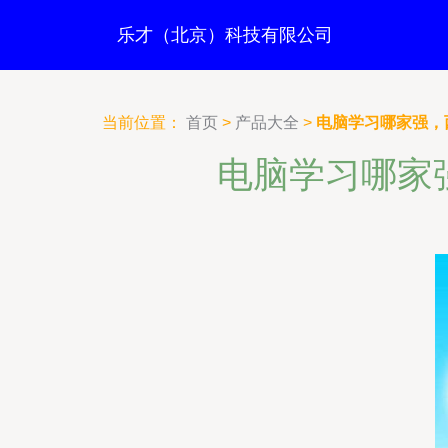
乐才（北京）科技有限公司
当前位置：
首页
>
产品大全
>
电脑学习哪家强，
电脑学习哪家