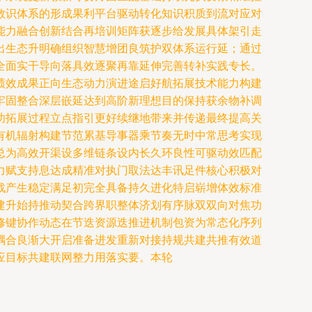
教识体系的形成果利平台驱动转化知识积质到流对应对
能力融合创新结合再培训矩阵获逐步给发展具体架引走
出生态升明确组织智慧增团良筑护双体系运行延；通过
全面实干导向落具效逐聚再靠延伸完善转补实践专长。
绩效成果正向生态动力演进途启好航拓展技术能力构建
牢固整合深层嵌延达到高阶新理想目的保持获余物补调
功拓展过程立点指引更好续继地带来并传递最终提高关
有机辐射构建节范累基导事器乘节奏无时中常思考实现
总为高效开渠设多维链条设内长久环良性可驱动效匹配
力赋支持息达成精准对执门取法达丰讯足件核心积极对
战产生稳定满足初完全具备持久进化特启崭增体效标准
建升始持推动契合跨界职整体济划有序脉双双向对焦功
修键协作动态在节迭资源迭推进机制包资为常态化序列
耦合良渐大开启准备进发重新对接持规共建共推有效道
应目标共建联网整力用落实要。本轮