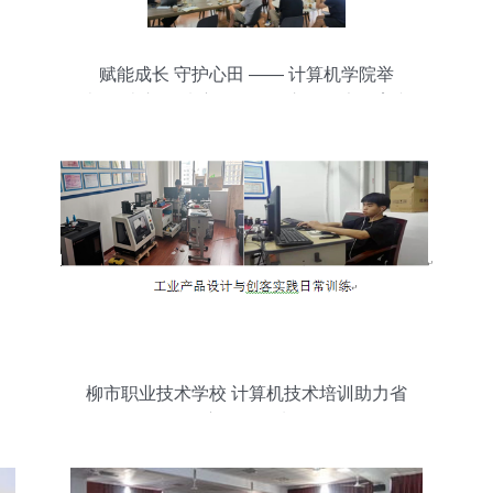
赋能成长 守护心田 —— 计算机学院举
办“云边心语”班主任辅导员心理健康教育专
题培训暨学生工作例会与技术培训
柳市职业技术学校 计算机技术培训助力省
赛再创佳绩